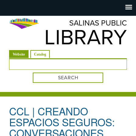
Salinas
Toggle
navigation
SALINAS PUBLIC
Public
LIBRARY
Library
(active tab)
Website
Catalog
Search form
CCL | CREANDO
ESPACIOS SEGUROS:
CONVERSACIONES