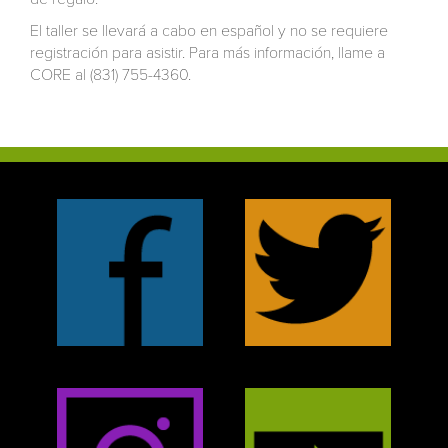
El taller se llevará a cabo en español y no se requiere
registración para asistir. Para más información, llame a
CORE al (831) 755-4360.