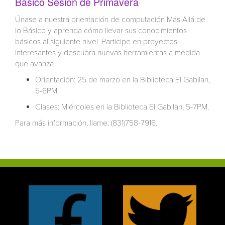
Básico Sesión de Primavera
Únase a nuestra orientación de computación Más Allá de
lo Básico y aprenda cómo llevar sus conocimientos
básicos al siguiente nivel. Participe en proyectos
interesantes y descubra nuevas herramientas a medida
que avanza.
Orientación: 25 de marzo en la Biblioteca El Gabilan,
5-6PM.
Clases: Miércoles en la Biblioteca El Gabilan, 5-7PM.
Para más información, llame: (831)758-7916.