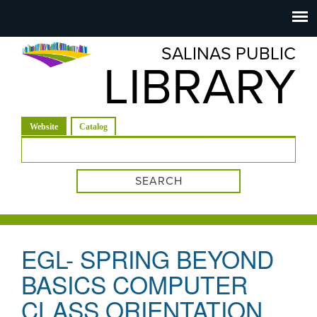
Salinas
Toggle
navigation
SALINAS PUBLIC
Public
LIBRARY
Library
(active tab)
Website
Catalog
Search form
EGL- SPRING BEYOND
BASICS COMPUTER
CLASS ORIENTATION