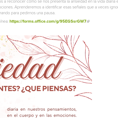
os a reconocer cómo se nos presenta la ansiedad en la vida diaria 
ociones. Aprenderemos a identificar esas señales que a veces ign
rando para pedirnos una pausa.
línea:
https://forms.office.com/g/95EGSsrGW7
(link is external)
 sends e-mail)