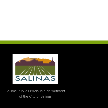
Salinas Public Library is a department
of the City of Salinas