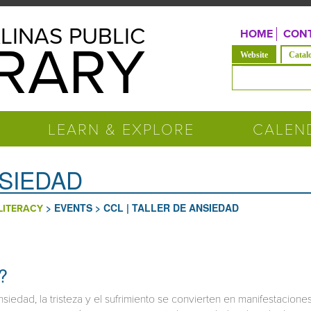
LINAS PUBLIC
HOME
CONT
BRARY
(active tab)
Website
Catal
Search form
LEARN & EXPLORE
CALEN
NSIEDAD
>
EVENTS
>
CCL | TALLER DE ANSIEDAD
LITERACY
?
siedad, la tristeza y el sufrimiento se convierten en manifestacione