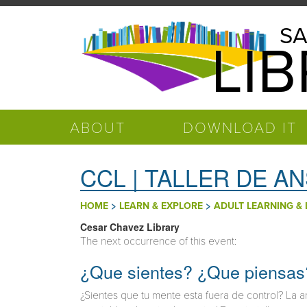
Skip to main content
Salinas
SA
LI
Public
Library
ABOUT
DOWNLOAD IT
CCL | TALLER DE A
>
>
HOME
LEARN & EXPLORE
ADULT LEARNING & 
Cesar Chavez Library
The next occurrence of this event:
¿Que sientes? ¿Que piensas
¿Sientes que tu mente esta fuera de control? La an