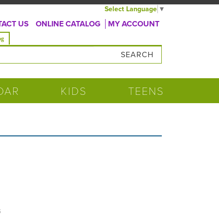
Select Language
▼
ACT US
ONLINE CATALOG
MY ACCOUNT
og
DAR
KIDS
TEENS
s