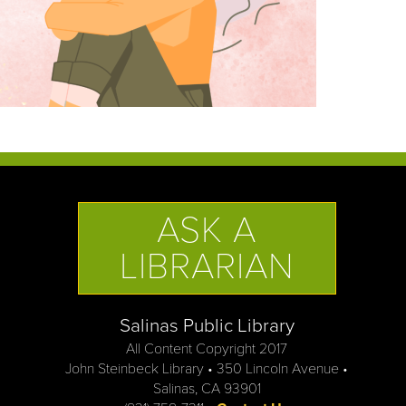
ASK A
LIBRARIAN
Salinas Public Library
All Content Copyright 2017
John Steinbeck Library • 350 Lincoln Avenue •
Salinas, CA 93901